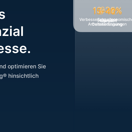
s
zial
esse.
nd optimieren Sie
g® hinsichtlich