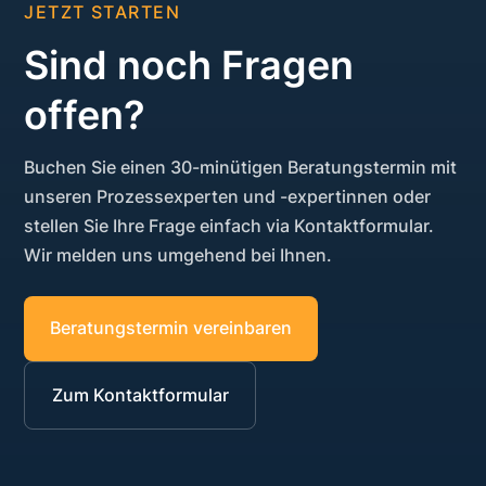
JETZT STARTEN
lediglich dazu, Ihnen vor Ort aufzuzeigen,
wie die Technologie funktioniert und
Sind noch Fragen
welche Analysemöglichkeiten
offen?
grundsätzlich bestehen.
Buchen Sie einen 30-minütigen Beratungstermin mit
unseren Prozessexperten und -expertinnen oder
stellen Sie Ihre Frage einfach via Kontaktformular.
Wir melden uns umgehend bei Ihnen.
Beratungstermin vereinbaren
Zum Kontaktformular