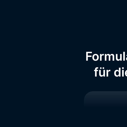
Formul
für d