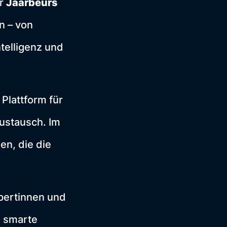
er
Jaarbeurs
n – von
telligenz und
 Plattform für
Austausch. Im
en, die die
xpertinnen und
m smarte