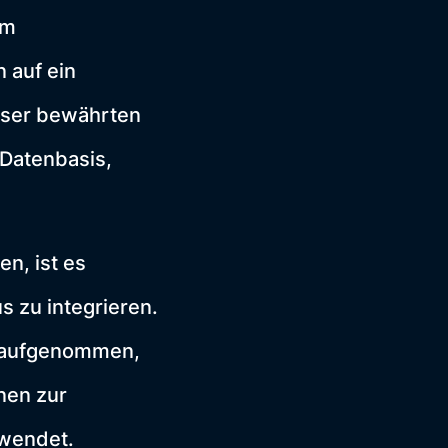
im
 auf ein
eser bewährten
 Datenbasis,
n, ist es
 zu integrieren.
s aufgenommen,
onen zur
rwendet.