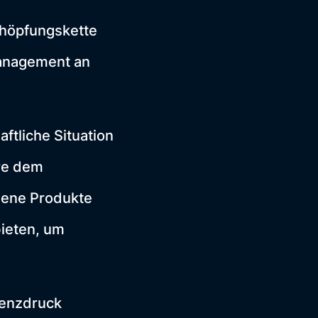
chöpfungskette
Management an
ftliche Situation
re dem
igene Produkte
bieten, um
renzdruck