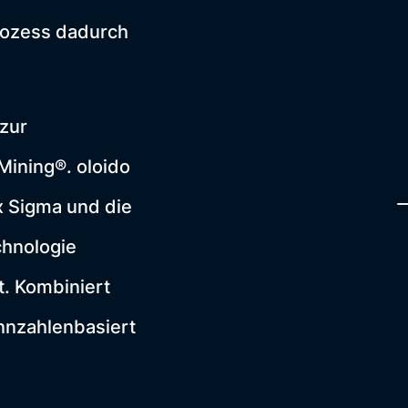
rozess dadurch
 zur
ining®. oloido
x Sigma und die
chnologie
t. Kombiniert
nnzahlenbasiert