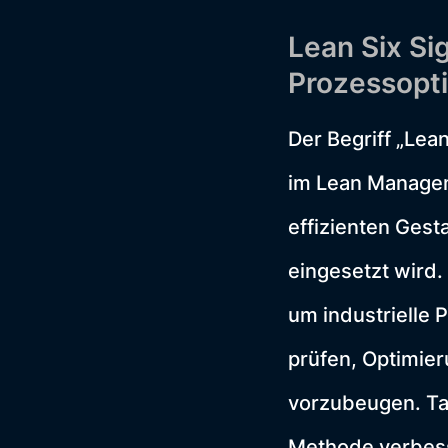
Lean Six Si
Prozessopt
Der Begriff „Lea
im Lean Managem
effizienten Gest
eingesetzt wird
um industrielle 
prüfen, Optimie
vorzubeugen. Tat
Methode verbes