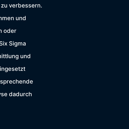
 zu verbessern.
thmen und
n oder
 Six Sigma
ittlung und
ingesetzt
rsprechende
lyse dadurch