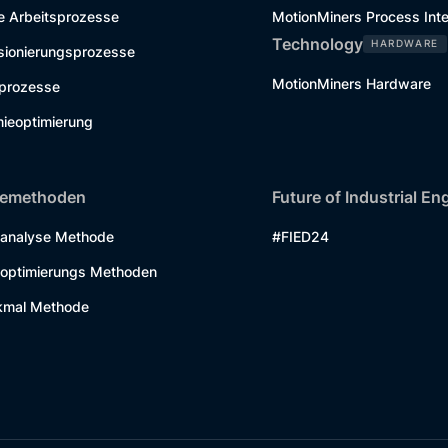
e Arbeitsprozesse
MotionMiners Process Inte
Technology
HARDWARE
ionierungsprozesse
MotionMiners Hardware
kprozesse
ieoptimierung
semethoden
Future of Industrial En
analyse Methode
#FIED24
optimierungs Methoden
kmal Methode