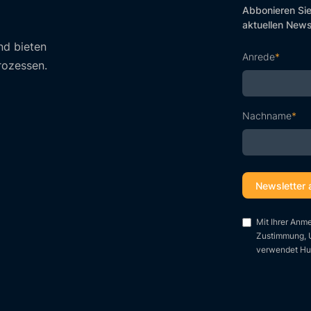
Abbonieren Sie
aktuellen News
nd bieten
Anrede
*
rozessen.
Nachname
*
Mit Ihrer Anm
Zustimmung, U
verwendet Hub