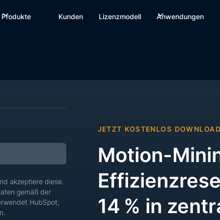
Produkte
Kunden
Lizenzmodell
Anwendungen
JETZT KOSTENLOS DOWNLOA
Motion-Minin
Effizienzres
nd akzeptiere diese.
 Daten gemäß der
14 % in zentr
verwendet HubSpot,
n.