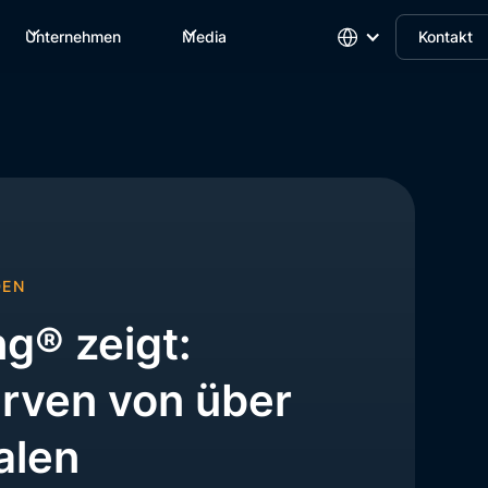
Unternehmen
Media
Kontakt
DEN
g® zeigt:
erven von über
alen