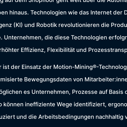
ung auf dem Shopfloor geht weit über die Autom
en hinaus. Technologien wie das Internet der D
ligenz (KI) und Robotik revolutionieren die Prod
. Unternehmen, die diese Technologien erfolgre
rhöhter Effizienz, Flexibilität und Prozesstrans
ür ist der Einsatz der Motion-Mining®-Technolog
ymisierte Bewegungsdaten von Mitarbeiter:inn
glichen es Unternehmen, Prozesse auf Basis o
o können ineffiziente Wege identifiziert, ergo
uziert und die Arbeitsbedingungen nachhaltig 