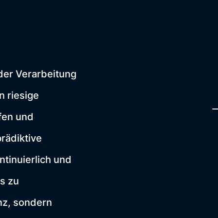
 der Verarbeitung
 riesige
fen und
prädiktive
tinuierlich und
s zu
enz, sondern