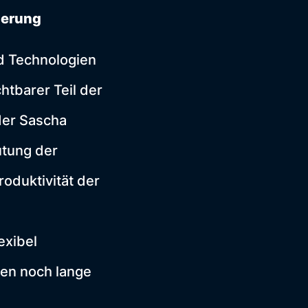
ierung
d Technologien
htbarer Teil der
der Sascha
utung der
oduktivität der
exibel
nen noch lange