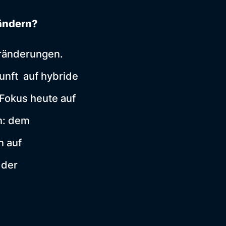
rändern?
eränderungen.
unft auf hybride
Fokus heute auf
h: dem
n auf
 der