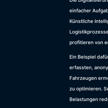
Die Digitalisier
einfacher Aufgab
Künstliche Intel
Logistikprozesse
profitieren von e
Ein Beispiel daf
erfassten, anon
Fahrzeugen ermö
zu optimieren. S
Belastungen red