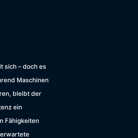
t sich – doch es
ährend Maschinen
en, bleibt der
tenz ein
n Fähigkeiten
nerwartete