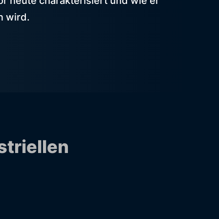
or heute charakterisiert und wie er
n wird.
triellen