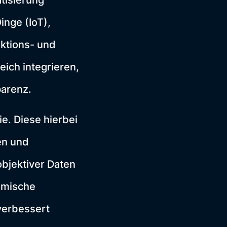
atisierung
inge (IoT),
uktions- und
ich integrieren,
parenz.
ie. Diese hierbei
en und
bjektiver Daten
nomische
verbessert