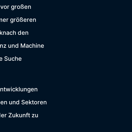
 vor großen
mer größeren
cknach den
genz und Machine
ie Suche
 Entwicklungen
men und Sektoren
der Zukunft zu