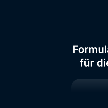
Formul
für d