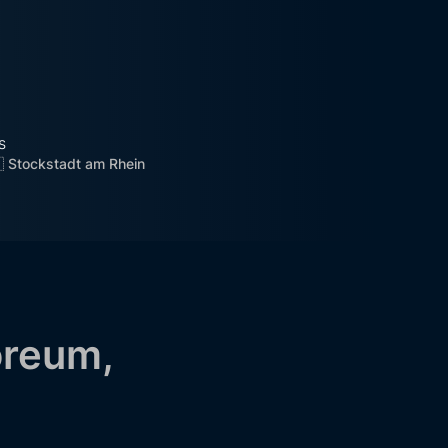
s
 Stockstadt am Rhein
oreum,