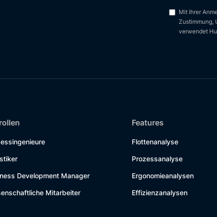
Mit Ihrer Anm
Zustimmung, U
verwendet Hub
rollen
Features
zessingenieure
Flottenanalyse
stiker
Prozessanalyse
iness Development Manager
Ergonomieanalysen
enschaftliche Mitarbeiter
Effizienzanalysen