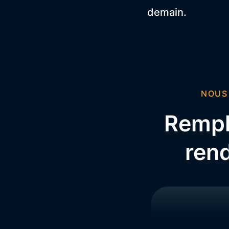
demain.
NOUS
Rempli
ren