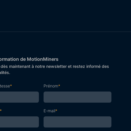
nformation de MotionMiners
ès maintenant à notre newsletter et restez informé des
lités.
itesse
*
Prénom
*
*
E-mail
*