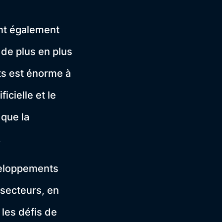
ont également
 de plus en plus
ûts est énorme à
icielle et le
 que la
.
veloppements
 secteurs, en
 les défis de