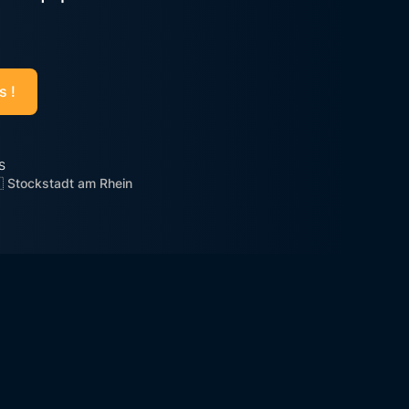
s !
s
 Stockstadt am Rhein