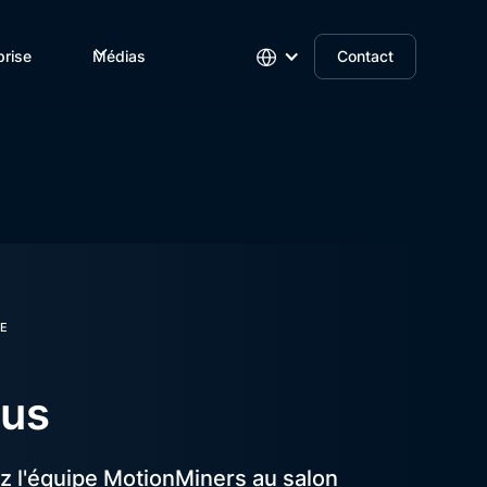
prise
Médias
Contact
E
lus
z l'équipe MotionMiners au salon