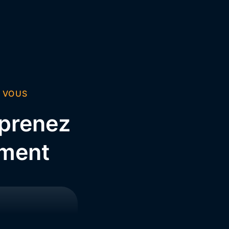
 VOUS
 prenez
ement