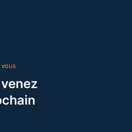
 VOUS
t venez
ochain