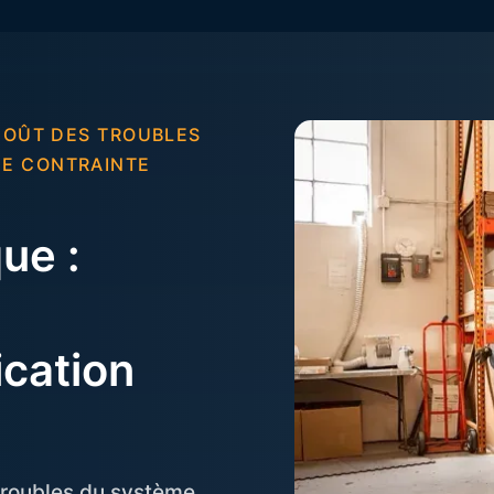
 COÛT DES TROUBLES
NE CONTRAINTE
ue :
-
ication
 troubles du système