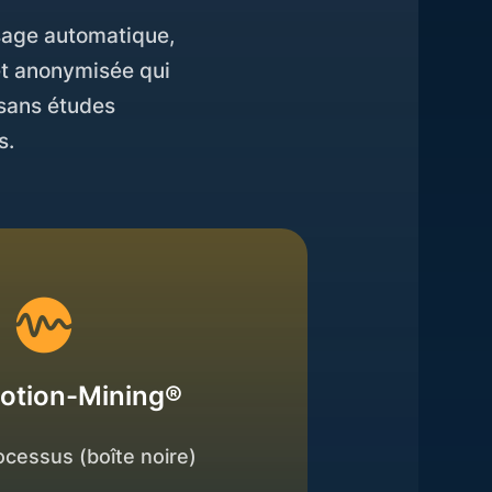
ssage automatique,
et anonymisée qui
 sans études
s.
otion-Mining®
ocessus (boîte noire)