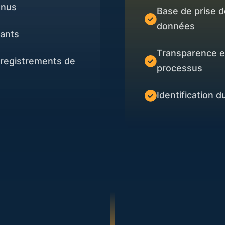
nnus
Base de prise d
données
ants
Transparence et
nregistrements de
processus
Identification d