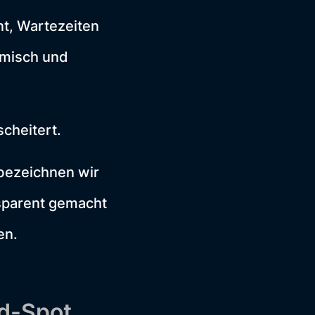
nt, Wartezeiten
omisch und
cheitert.
 bezeichnen wir
nsparent gemacht
en.
nd-Spot