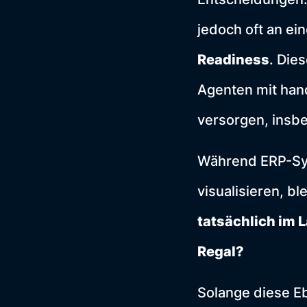
jedoch oft an e
Readiness
. Die
Agenten mit hand
versorgen, insb
Während ERP-Sy
visualisieren, b
tatsächlich im 
Regal?
Solange diese Eb