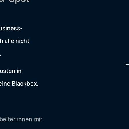
usiness-
 alle nicht
.
osten in
 eine Blackbox.
eiter:innen mit