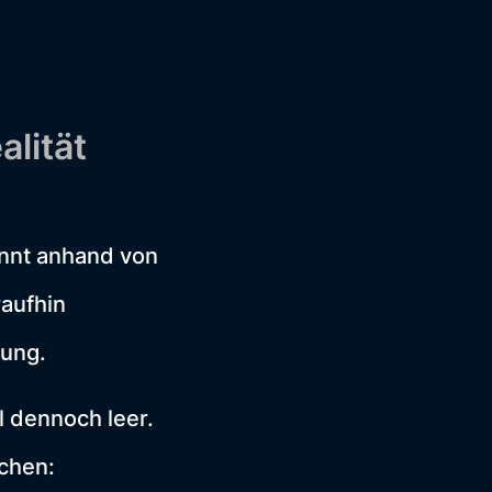
lität
ennt anhand von
raufhin
lung.
al dennoch leer.
chen: