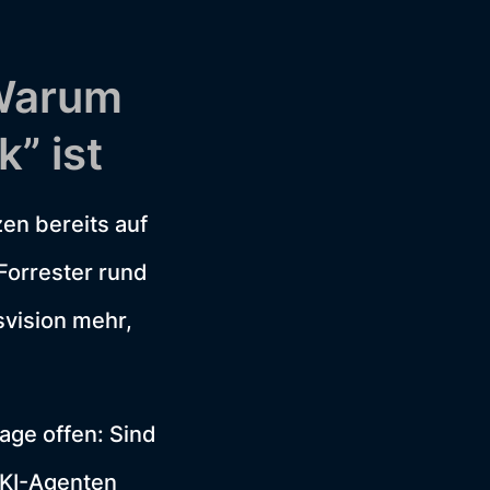
 Warum
k” ist
en bereits auf
Forrester rund
vision mehr,
age offen: Sind
 KI-Agenten