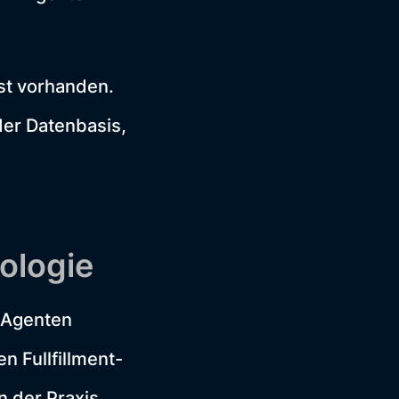
ist vorhanden.
der Datenbasis,
ologie
-Agenten
n Fullfillment-
n der Praxis