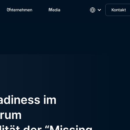
Unternehmen
Media
Kontakt
adiness im
arum
ität der “Missing