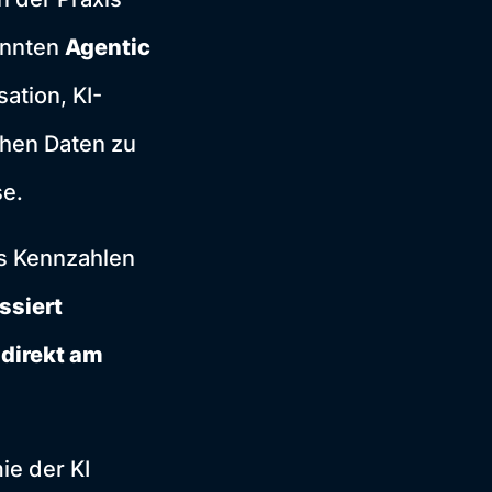
annten
Agentic
sation, KI-
chen Daten zu
se.
s Kennzahlen
ssiert
 direkt am
ie der KI