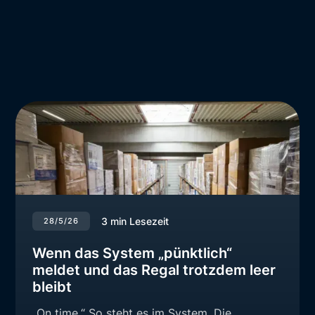
3
min Lesezeit
28/5/26
Wenn das System „pünktlich“
meldet und das Regal trotzdem leer
bleibt
„On time.“ So steht es im System. Die