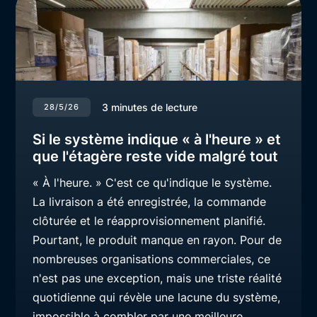
3
minutes de lecture
28/5/26
Si le système indique « à l'heure » et
que l'étagère reste vide malgré tout
« À l'heure. » C'est ce qu'indique le système.
La livraison a été enregistrée, la commande
clôturée et le réapprovisionnement planifié.
Pourtant, le produit manque en rayon. Pour de
nombreuses organisations commerciales, ce
n'est pas une exception, mais une triste réalité
quotidienne qui révèle une lacune du système,
impossible à combler par une meilleure