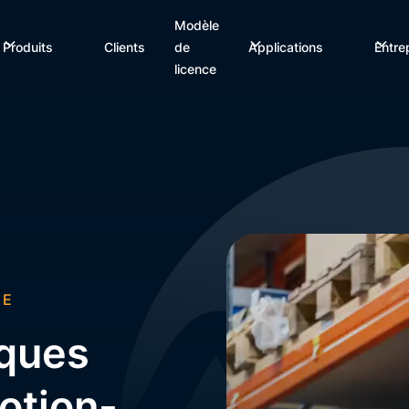
Modèle
Produits
Clients
de
Applications
Entre
licence
UE
iques
otion-