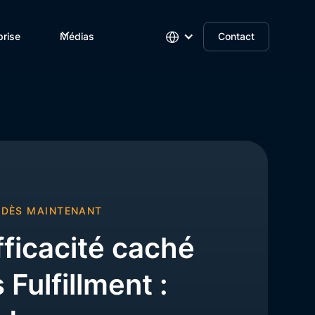
prise
Médias
Contact
 DÈS MAINTENANT
fficacité caché
Fulfillment :