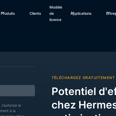
Modèle
Produits
Clients
de
Applications
Entre
licence
TÉLÉCHARGEZ GRATUITEMENT
Potentiel d'e
chez Hermes 
. J'autorise le
ment à la