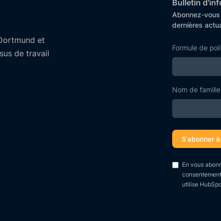
Bulletin d'i
Abonnez-vous d
dernières actua
Dortmund et
Formule de pol
us de travail
Nom de famille
En vous abonn
consentement p
utilise HubSpo