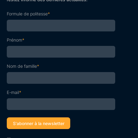
Formule de politesse
*
Prénom
*
Nom de famille
*
E-mail
*