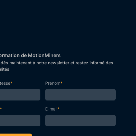
nformation de MotionMiners
ès maintenant à notre newsletter et restez informé des
lités.
itesse
*
Prénom
*
*
E-mail
*