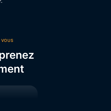
r.
 VOUS
 prenez
ement