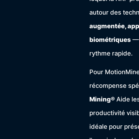
autour des techn
augmentée, appr
biométriques
— 
rythme rapide.
Pour MotionMiner
récompense spé
Mining®
Aide les
productivité vis
idéale pour prése