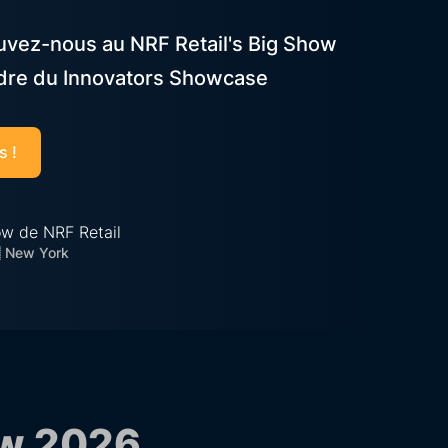
rouvez-nous au NRF Retail's Big Show
adre du Innovators Showcase
s !
ow de NRF Retail
 New York
ow 2026