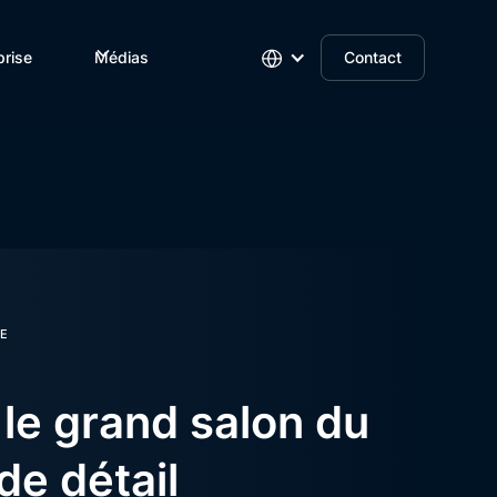
prise
Médias
Contact
E
le grand salon du
e détail