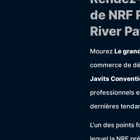
de NRF 
River Pa
Mourez
Le gran
commerce de dét
Javits Conventi
professionnels e
dernières tendan
L'un des points f
lequel la NRF pré