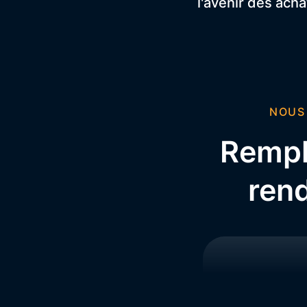
l'avenir des ach
NOUS
Rempli
ren