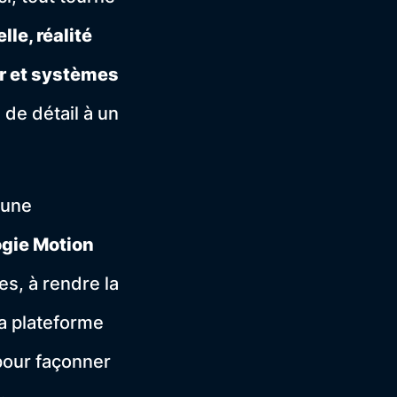
lle, réalité
r et systèmes
de détail à un
 une
gie Motion
es, à rendre la
la plateforme
 pour façonner