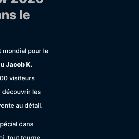
ns le
t mondial pour le
au Jacob K.
00 visiteurs
 découvrir les
ente au détail.
spécial dans
i, tout tourne